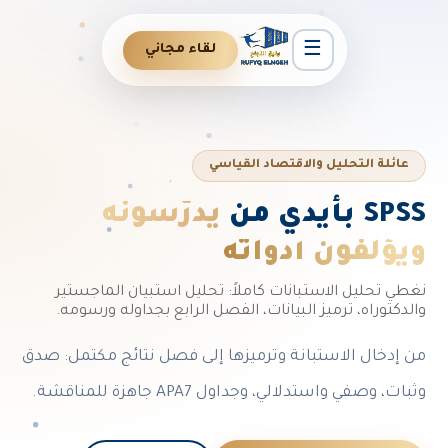
☰
لقاء مجاني
عائلة التحليل والاقتصاد القياسي
SPSS بأيدي من
يدرّسونه
ويؤلفون أدواته
نغطي تحليل الاستبانات كاملاً: تحليل استبيان الماجستير
والدكتوراه، ترميز البيانات، الفصل الرابع بجداوله ورسومه.
من إدخال الاستبانة وترميزها إلى فصل نتائج مكتمل: صدق
وثبات، وصفي واستدلالي، وجداول APA7 جاهزة للمناقشة.