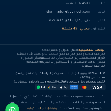
+974 5007 4503
قطر
muhammad@rufyqelngeh.com
البريد
دبي، الإمارات العربية المتحدة
المقر
مجاني · 45 دقيقة
اللقاء الأول
الباقات التفصيلية:
اختيار العنوان وتجهيز الخطة
المراجعة الأدبية وجمع المراجع
جمع البيانات الثانوية
بناء الأداة البحثية
الأوراق البحثية
المشاريع البحثية
رسائل الماجستير
رسائل الدكتوراه
فحص الذكاء الاصطناعي والأنسنة
الدورات التدريبية المنهجية
المرافقة الشهرية
© 2013–2026 رفيق النجاح للاستشارات والدراسات · رخصة تجارية من
اقتصاد دبي (2026)
الخصوصية
شروط الاستخدام
اتفاقية الخدمة
الاسترداد
إخلاء المسؤولية
VISA
AMERICAN
Pay
Pay
link
EXPRESS
مخرجاتنا جميعها مسودات ومقترحات استرشادية غايتها الشرح وتسهيل إنجاز
المهمة؛ ويتحمل الطالب أو الباحث كامل المسؤولية عن عمله عند تسليمه
لمشرفه أو جامعته بعد الاستلام.
اقرأ وثيقة إخلاء المسؤولية