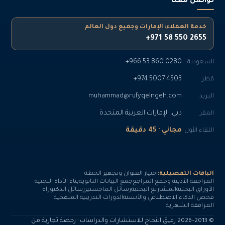
تواصل معنا
خدمة العملاء: الإمارات وجميع دول العالم
+971 58 550 2655
+966 53 860 0280
السعودية
+974 5007 4503
قطر
muhammad@rufyqelngeh.com
البريد
دبي، الإمارات العربية المتحدة
المقر
مجاني · 45 دقيقة
اللقاء الأول
الباقات التفصيلية:
اختيار العنوان وتجهيز الخطة
المراجعة الأدبية وجمع المراجع
جمع البيانات الثانوية
بناء الأداة البحثية
الأوراق البحثية
المشاريع البحثية
رسائل الماجستير
رسائل الدكتوراه
فحص الذكاء الاصطناعي والأنسنة
الدورات التدريبية المنهجية
المرافقة الشهرية
© 2013–2026 رفيق النجاح للاستشارات والدراسات · رخصة تجارية من