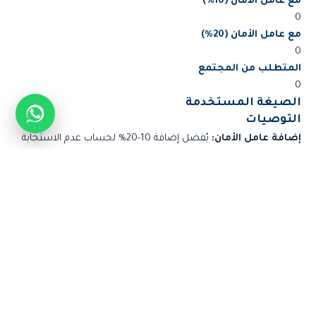
مع عامل الأمان (10%)
0
مع عامل الأمان (20%)
0
المتطلب من المجتمع
0
الصيغة المستخدمة
التوصيات
إضافة عامل الأمان:
يُفضل إضافة 10-20% لحساب عدم الاستجابة
والحالات المفقودة
المراجعة الإحصائية:
استشر إحصائياً متخصصاً قبل البدء بجمع
البيانات
طباعة النتائج
جدول مرجعي - أحجام العينات الموصى بها (جداول
كريجسي وموريجان)
حجم
حجم العينة (95%
حجم
حجم العينة (95%
المجتمع
ثقة، 5% خطأ)
المجتمع
ثقة، 5% خطأ)
217
500
10
10