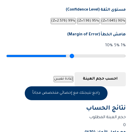
مستوى الثقة (Confidence Level)
99% (Z=2.576)
95% (Z=1.96)
90% (Z=1.645)
هامش الخطأ (Margin of Error)
10%
5%
1%
احسب حجم العينة
إعادة تعيين
راجع نتيجتك مع إحصائي متخصص مجاناً
نتائج الحساب
حجم العينة المطلوب
0